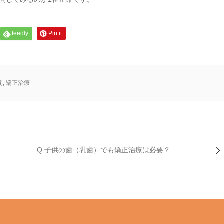
feedly
Pin it
間
,
矯正治療
Q.子供の歯（乳歯）でも矯正治療は必要？