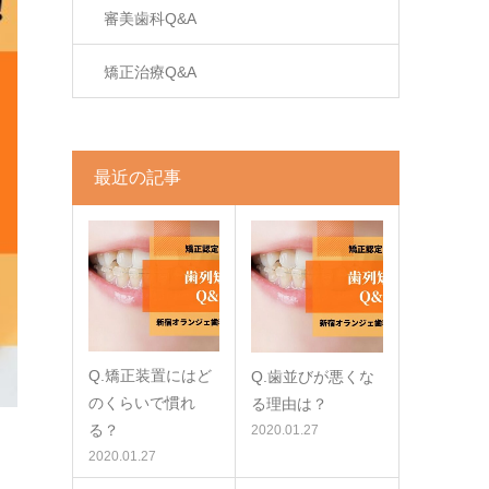
審美歯科Q&A
矯正治療Q&A
最近の記事
Q.矯正装置にはど
Q.歯並びが悪くな
のくらいで慣れ
る理由は？
る？
2020.01.27
2020.01.27